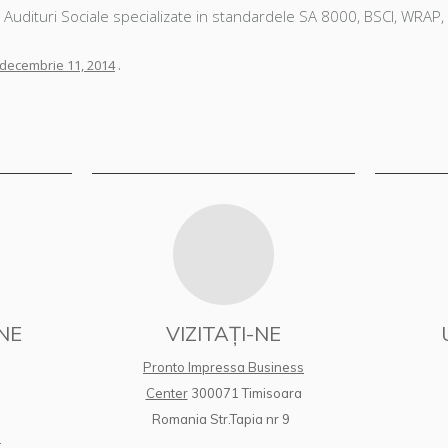
m Audituri Sociale specializate in standardele SA 8000, BSCI, WRAP, 
decembrie 11, 2014
.
NE
VIZITAȚI-NE
Pronto Impressa Business
Center
300071 Timisoara
Romania Str.Tapia nr 9
: