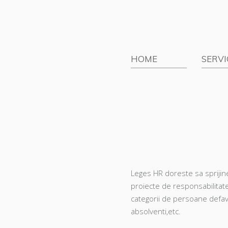
Sari la conținut
HOME
SERVI
Leges HR doreste sa sprijin
proiecte de responsabilitate
categorii de persoane defavo
absolventi,etc.