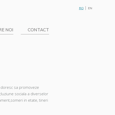
RO
EN
nut
RE NOI
CONTACT
sau doresc sa promoveze
luziune sociala a diverselor
ament,someri in etate, tineri